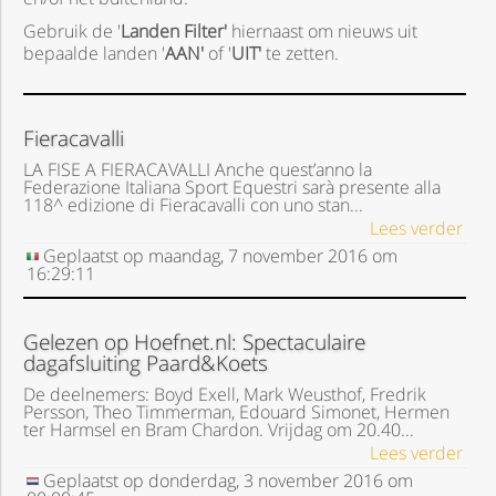
Gebruik de '
Landen Filter'
hiernaast om nieuws uit
bepaalde landen '
AAN'
of '
UIT'
te zetten.
Fieracavalli
LA FISE A FIERACAVALLI Anche quest’anno la
Federazione Italiana Sport Equestri sarà presente alla
118^ edizione di Fieracavalli con uno stan...
Lees verder
Geplaatst op
maandag, 7 november 2016
om
16:29:11
Gelezen op Hoefnet.nl: Spectaculaire
dagafsluiting Paard&Koets
De deelnemers: Boyd Exell, Mark Weusthof, Fredrik
Persson, Theo Timmerman, Edouard Simonet, Hermen
ter Harmsel en Bram Chardon. Vrijdag om 20.40...
Lees verder
Geplaatst op
donderdag, 3 november 2016
om