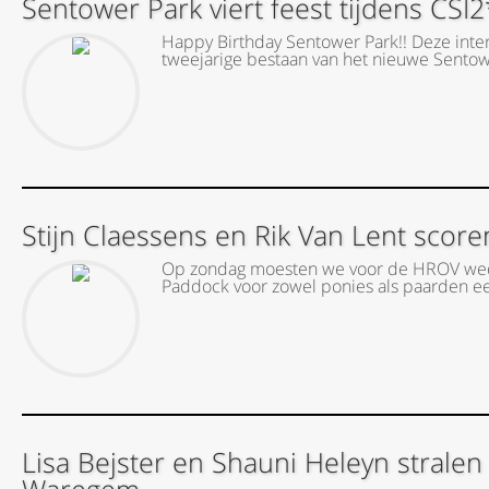
Sentower Park viert feest tijdens CSI2*
Happy Birthday Sentower Park!! Deze inte
tweejarige bestaan van het nieuwe Sentowe
Stijn Claessens en Rik Van Lent sco
Op zondag moesten we voor de HROV weds
Paddock voor zowel ponies als paarden e
Lisa Bejster en Shauni Heleyn stralen 