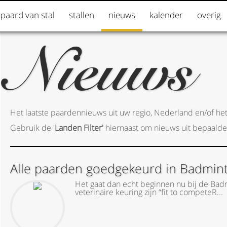
 paard van stal
stallen
nieuws
kalender
overig
Nieuws
Het laatste paardennieuws uit uw regio, Nederland en/of het
Gebruik de '
Landen Filter'
hiernaast om nieuws uit bepaalde
Alle paarden goedgekeurd in Badmin
Het gaat dan echt beginnen nu bij de Bad
veterinaire keuring zijn “fit to competeR...