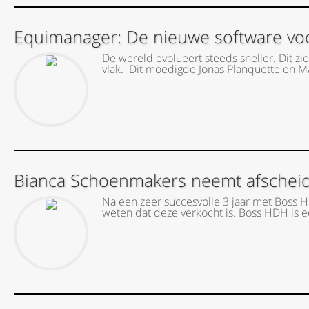
Equimanager: De nieuwe software vo
De wereld evolueert steeds sneller. Dit zi
vlak. Dit moedigde Jonas Planquette en Ma
Bianca Schoenmakers neemt afscheid
Na een zeer succesvolle 3 jaar met Boss 
weten dat deze verkocht is. Boss HDH is ee