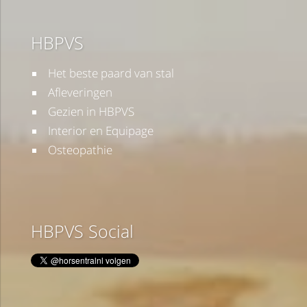
HBPVS
Het beste paard van stal
Afleveringen
Gezien in HBPVS
Interior en Equipage
Osteopathie
HBPVS Social