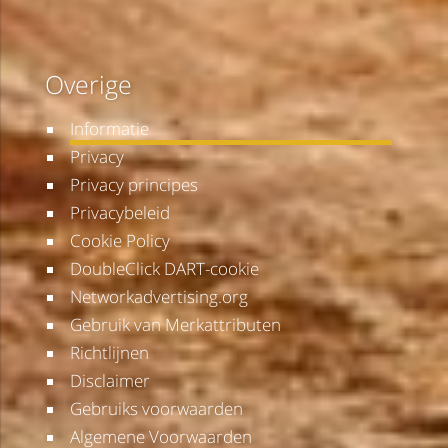
Overige
Informatie
Privacy
Privacy principes
Privacybeleid
Cookie Policy
DoubleClick DART-cookie
Networkadvertising.org
Gebruik van Merkattributen
Richtlijnen
Disclaimer
Gebruiks voorwaarden
Algemene Voorwaarden