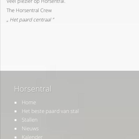
Veel plezier op Horsentral.
The Horsentral Crew
„ Het paard centraal ”
Horsentral
Home
Het beste paard van stal
Stallen
Nieuws
Kalender