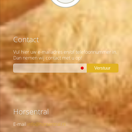
Contact
Vul hier uw e-mailadres en/of telefoonnummer in.
Dan nemen wij contact met u op!
Verstuur
Horsentral
E-mail
info@horsentral.nl