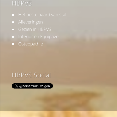
HBPVS
Het beste paard van stal
Afleveringen
Gezien in HBPVS
Interior en Equipage
Osteopathie
HBPVS Social