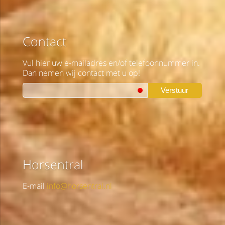
Contact
Vul hier uw e-mailadres en/of telefoonnummer in.
Dan nemen wij contact met u op!
Verstuur
Horsentral
E-mail
info@horsentral.nl