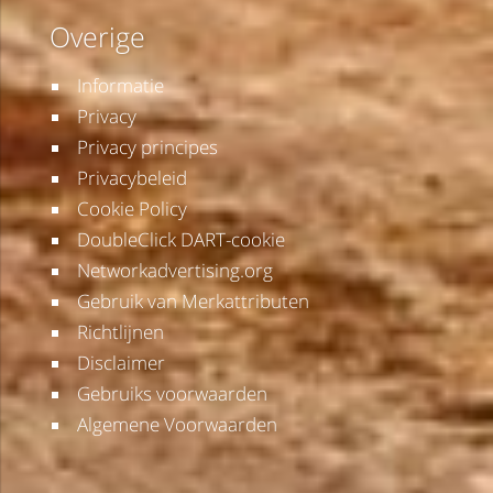
Overige
Informatie
Privacy
Privacy principes
Privacybeleid
Cookie Policy
DoubleClick DART-cookie
Networkadvertising.org
Gebruik van Merkattributen
Richtlijnen
Disclaimer
Gebruiks voorwaarden
Algemene Voorwaarden