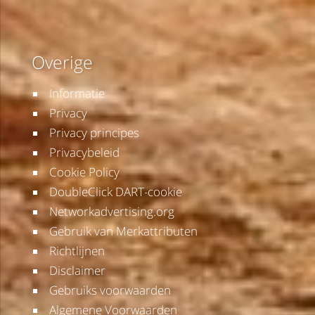
Overige
Informatie
Privacy
Privacy principes
Privacybeleid
Cookie Policy
DoubleClick DART-cookie
Networkadvertising.org
Gebruik van Merkattributen
Richtlijnen
Disclaimer
Gebruiks voorwaarden
Algemene Voorwaarden