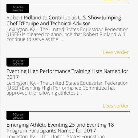
10jaren
geleden
Robert Ridland to Continue as U.S. Show Jumping
Chef D’Equipe and Technical Advisor
Lexington, Ky. - The United States Equestrian Federation
(USEF) is pleased to announce that Robert Ridland will
continue to serve as the ...
Lees verder
10jaren
geleden
Eventing High Performance Training Lists Named for
2017
Lexington, Ky. - The United States Equestrian Federation
(USEF) Eventing High Performance Committee has
approved the following athletes t...
Lees verder
10jaren
geleden
Emerging Athlete Eventing 25 and Eventing 18
Program Participants Named for 2017
Lexington, Ky . - The United States Equestrian