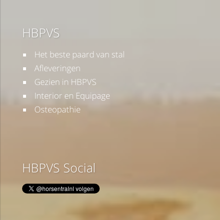
HBPVS
Het beste paard van stal
Afleveringen
Gezien in HBPVS
Interior en Equipage
Osteopathie
HBPVS Social