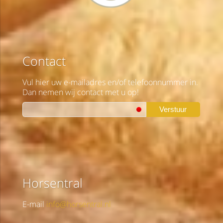
Contact
Vul hier uw e-mailadres en/of telefoonnummer in.
Dan nemen wij contact met u op!
Verstuur
Horsentral
E-mail
info@horsentral.nl