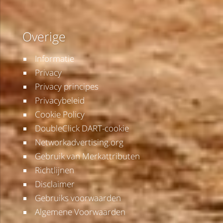
Overige
Informatie
Privacy
Privacy principes
Privacybeleid
Cookie Policy
DoubleClick DART-cookie
Networkadvertising.org
Gebruik van Merkattributen
Richtlijnen
Disclaimer
Gebruiks voorwaarden
Algemene Voorwaarden