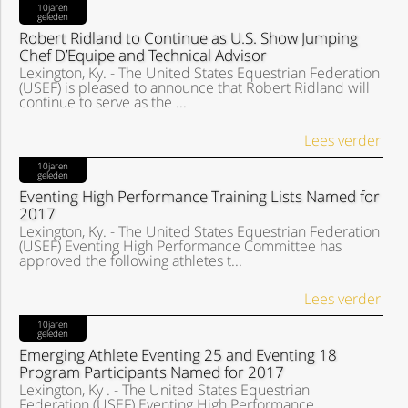
10jaren
geleden
Robert Ridland to Continue as U.S. Show Jumping
Chef D’Equipe and Technical Advisor
Lexington, Ky. - The United States Equestrian Federation
(USEF) is pleased to announce that Robert Ridland will
continue to serve as the ...
Lees verder
10jaren
geleden
Eventing High Performance Training Lists Named for
2017
Lexington, Ky. - The United States Equestrian Federation
(USEF) Eventing High Performance Committee has
approved the following athletes t...
Lees verder
10jaren
geleden
Emerging Athlete Eventing 25 and Eventing 18
Program Participants Named for 2017
Lexington, Ky . - The United States Equestrian
Federation (USEF) Eventing High Performance