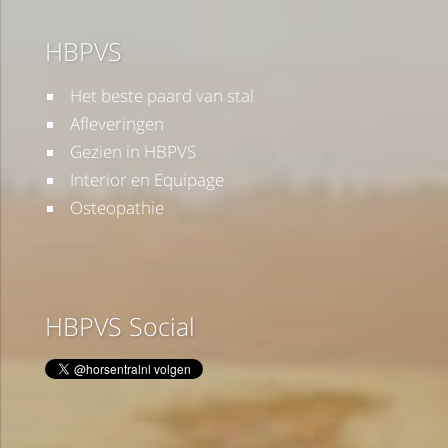
HBPVS
Het beste paard van stal
Afleveringen
Gezien in HBPVS
Interior en Equipage
Osteopathie
HBPVS Social