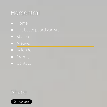
Horsentral
Home
Het beste paard van stal
Stallen
Nieuws
Kalender
Overig
Contact
Share