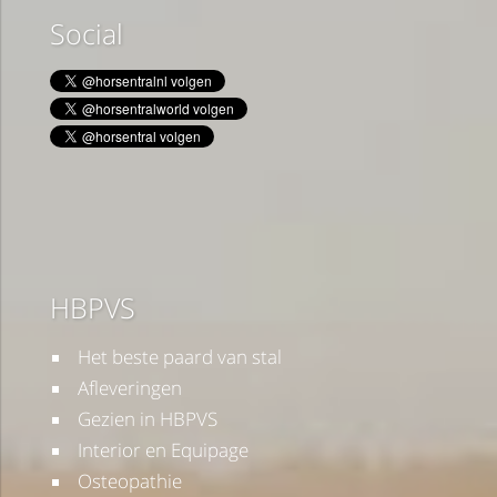
Social
HBPVS
Het beste paard van stal
Afleveringen
Gezien in HBPVS
Interior en Equipage
Osteopathie